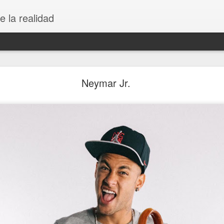
e la realidad
Rebranding Unión Deportiva Logroñés
Neymar Jr.