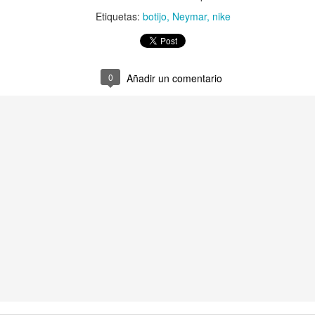
Etiquetas:
botijo
Neymar
nike
Publicado
23rd October 2020
por Unknown
uetas:
desordencreativo
escudo
futbol
Logroñés
rebranding
UD Log
0
Añadir un comentario
0
Añadir un comentario
Rebranding Fútbol Club Cartagena