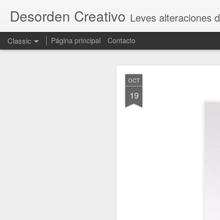
Desorden Creativo
Leves alteraciones d
Classic
Página principal
Contacto
OCT
OCT
23
19