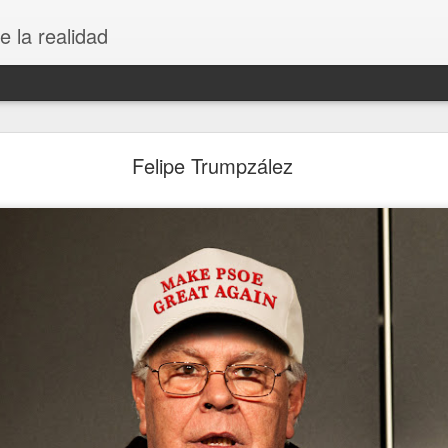
e la realidad
Rebranding Unión Deportiva Logroñés
Felipe Trumpzález