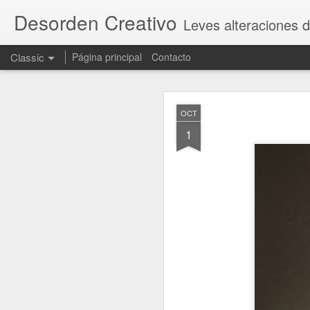
Desorden Creativo
Leves alteraciones d
Classic
Página principal
Contacto
OCT
OCT
23
1