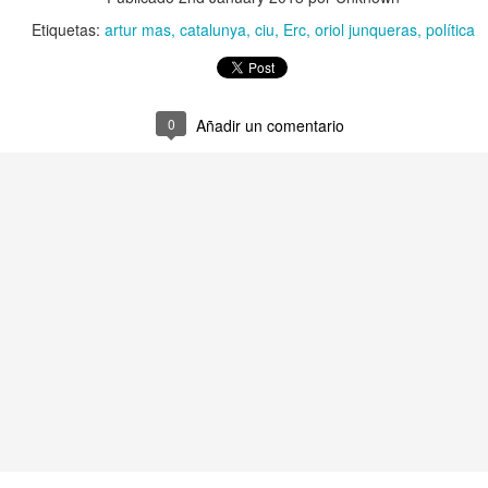
Etiquetas:
artur mas
catalunya
ciu
Erc
oriol junqueras
política
0
Añadir un comentario