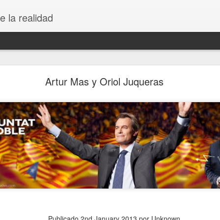
e la realidad
Rebranding Unión Deportiva Logroñés
Artur Mas y Oriol Juqueras
Publicado
2nd January 2013
por Unknown