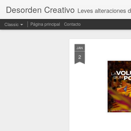
Desorden Creativo
Leves alteraciones d
Classic
Página principal
Contacto
OCT
JAN
23
2