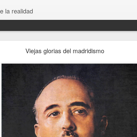
e la realidad
Rebranding Unión Deportiva Logroñés
Viejas glorias del madridismo