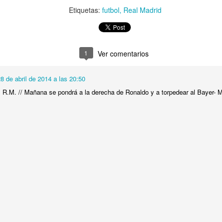
Etiquetas:
futbol
Real Madrid
Publicado
23rd October 2020
por Unknown
uetas:
desordencreativo
escudo
futbol
Logroñés
rebranding
UD Log
1
Ver comentarios
8 de abril de 2014 a las 20:50
0
Añadir un comentario
l R.M. // Mañana se pondrá a la derecha de Ronaldo y a torpedear al Bayer- M
Rebranding Fútbol Club Cartagena