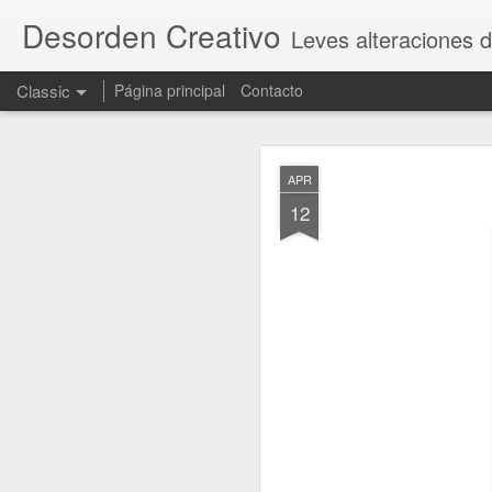
Desorden Creativo
Leves alteraciones d
Classic
Página principal
Contacto
OCT
APR
23
12