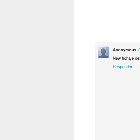
Etiq
Anonymous
2
New fichaje de
Responder
OCT
18