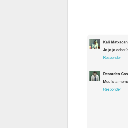
Etiq
Kali Matxacan
Ja ja ja deber
Responder
Desorden Cre
Mou is a mem
OCT
18
Responder