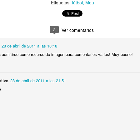
Etiquetas:
fútbol
Mou
Publicado
23rd October 2020
por Unknown
uetas:
desordencreativo
escudo
futbol
Logroñés
rebranding
UD Log
2
Ver comentarios
28 de abril de 2011 a las 18:18
ía admitirse como recurso de imagen para comentarios varios! Muy bueno!
0
Añadir un comentario
ativo
28 de abril de 2011 a las 21:51
Rebranding Fútbol Club Cartagena
e