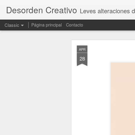
Desorden Creativo
Leves alteraciones d
Classic
Página principal
Contacto
OCT
APR
23
28