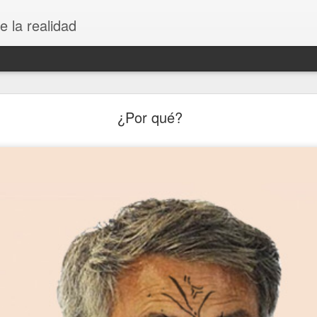
e la realidad
Rebranding Unión Deportiva Logroñés
¿Por qué?